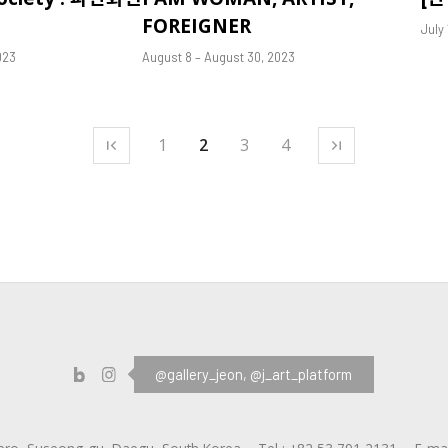
FOREIGNER
July 
023
August 8 – August 30, 2023
1
2
3
4
@gallery_jeon,
@j_art_platform