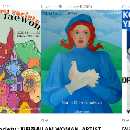
4, 2024
November 15 – January 11, 2024
Octo
대구
대구
ociety : 파편화된
I AM WOMAN, ARTIST,
[신