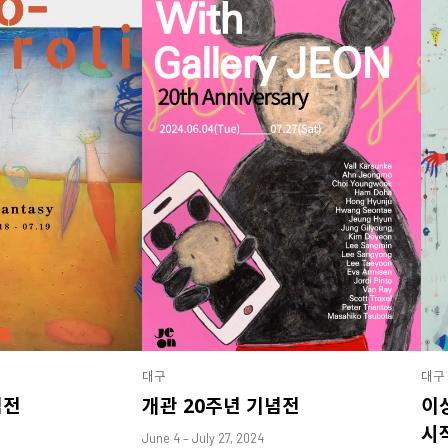
대구
대구
념전
개관 20주년 기념전
이
시
June 4 – July 27, 2024